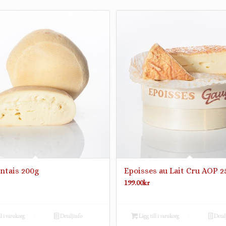
ntais 200g
Epoisses au Lait Cru AOP 2
199.00
kr
ll i varukorg
Detaljinfo
Lägg till i varukorg
Detal