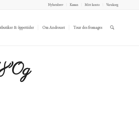
Nyhetsbrev
Kassan
Mitt konto
Varukorg
stbutiker & öppettider
Om Androuet
Tour des fromages
180g