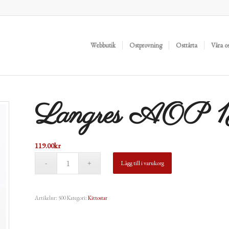
Webbutik
Ostprovning
Osttårta
Våra o
Langres AOP 
119.00
kr
Lägg till i varukorg
Artikelnr:
500
Kategori:
Kittostar