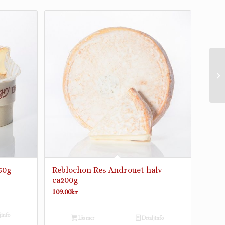
50g
Reblochon Res Androuet halv
ca200g
109.00
kr
jinfo
Läs mer
Detaljinfo