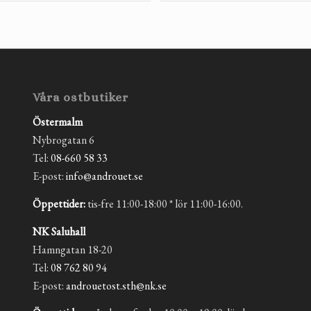
Våra ostbutiker
Östermalm
Nybrogatan 6
Tel:
08-660 58 33
E-post:
info@androuet.se
Öppettider:
tis-fre 11:00-18:00 * lör 11:00-16:00.
NK Saluhall
Hamngatan 18-20
Tel:
08 762 80 94
E-post:
androuetost.sth@nk.se