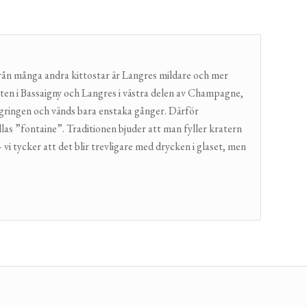
 från många andra kittostar är Langres mildare och mer
lten i Bassaigny och Langres i västra delen av Champagne,
 lagringen och vänds bara enstaka gånger. Därför
llas ”fontaine”. Traditionen bjuder att man fyller kratern
tycker att det blir trevligare med drycken i glaset, men