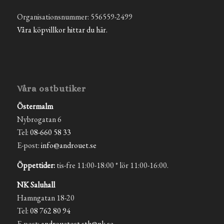
Organisationsnummer: 556559-2499
Våra köpvillkor hittar du här.
Våra ostbutiker
Östermalm
Nybrogatan 6
Tel:
08-660 58 33
E-post:
info@androuet.se
Öppettider:
tis-fre 11:00-18:00 * lör 11:00-16:00.
NK Saluhall
Hamngatan 18-20
Tel:
08 762 80 94
E-post:
androuetost.sth@nk.se