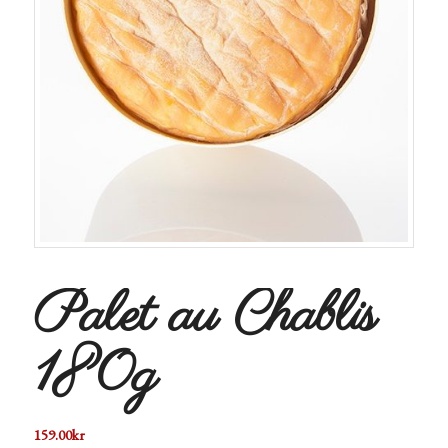
Palet au Chablis
180g
159.00
kr