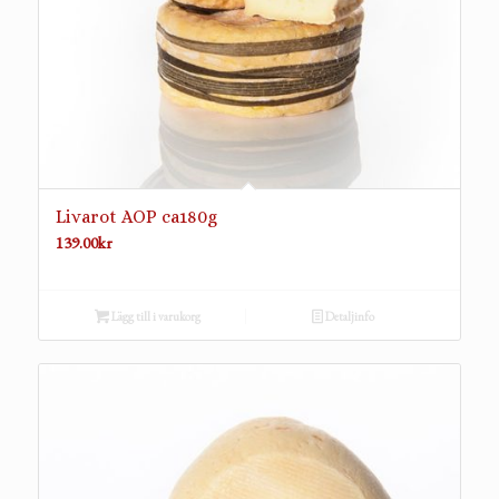
Livarot AOP ca180g
139.00
kr
Lägg till i varukorg
Detaljinfo