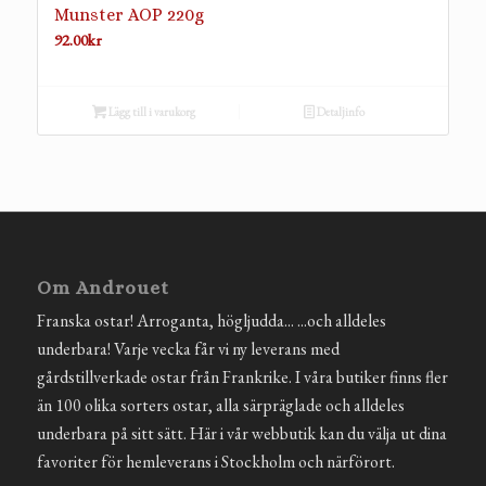
Munster AOP 220g
92.00
kr
Lägg till i varukorg
Detaljinfo
Om Androuet
Franska ostar! Arroganta, högljudda... ...och alldeles
underbara! Varje vecka får vi ny leverans med
gårdstillverkade ostar från Frankrike. I våra butiker finns fler
än 100 olika sorters ostar, alla särpräglade och alldeles
underbara på sitt sätt. Här i vår webbutik kan du välja ut dina
favoriter för hemleverans i Stockholm och närförort.