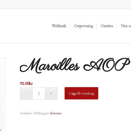
Webbutik
Ostprovning
Osttårta
Våra o
Maroilles AOP
92.00
kr
Lägg till i varukorg
Artikelnr:
520
Kategori:
Kittostar