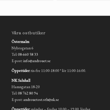
Våra ostbutiker
Östermalm
Nybrogatan 6
Tel:
08-660 58 33
E-post:
info@androuet.se
Öppettider:
tis-fre 11:00-18:00 * lör 11:00-16:00.
NK Saluhall
Hamngatan 18-20
Tel:
08 762 80 94
E-post:
androuetost.sth@nk.se
Öppettider:
måndag – fredag 10.00 – 19.00. lördag