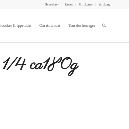
Nyhetsbrev
Kassan
Mitt konto
Varukorg
stbutiker & öppettider
Om Androuet
Tour des fromages
 1/4 ca180g