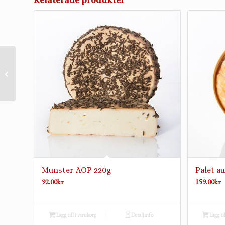
Relaterade produkter
Palet au Chablis 180g
Munster AOP 220g
Palet au
92.00
kr
159.00
kr
Lägg till i varukorg
Detaljinfo
Lägg ti