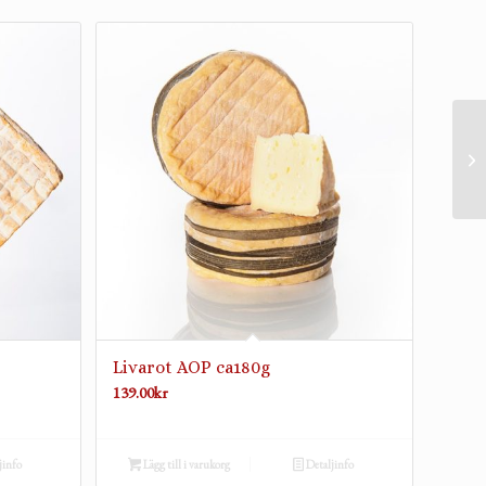
Livarot AOP ca180g
139.00
kr
jinfo
Lägg till i varukorg
Detaljinfo