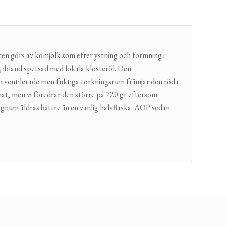
sten görs av komjölk som efter ystning och formning i
 ibland spetsad med lokala klosteröl. Den
 i ventilerade men fuktiga torkningsrum främjar den röda
rmat, men vi föredrar den större på 720 gr eftersom
magnum åldras bättre än en vanlig halvflaska. AOP sedan