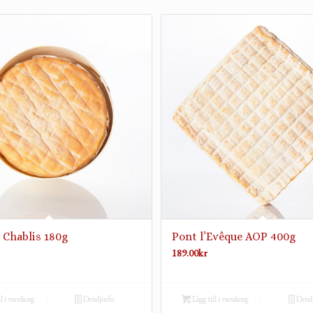
 Chablis 180g
Pont l’Evêque AOP 400g
189.00
kr
ll i varukorg
Detaljinfo
Lägg till i varukorg
Detal