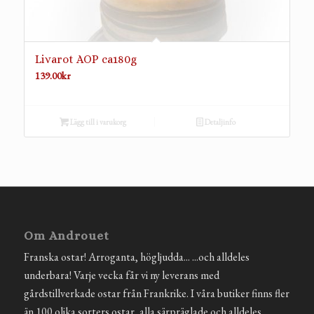
Livarot AOP ca180g
139.00
kr
Lägg till i varukorg
Detaljinfo
Om Androuet
Franska ostar! Arroganta, högljudda... ...och alldeles
underbara! Varje vecka får vi ny leverans med
gårdstillverkade ostar från Frankrike. I våra butiker finns fler
än 100 olika sorters ostar, alla särpräglade och alldeles