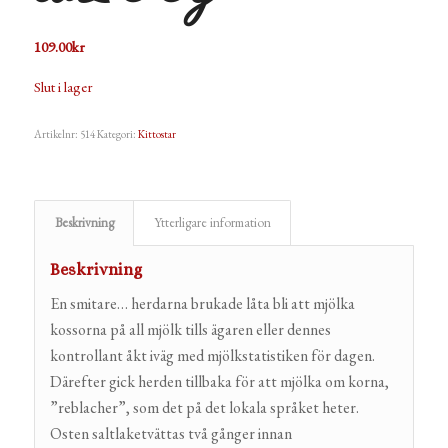
109.00
kr
Slut i lager
Artikelnr:
514
Kategori:
Kittostar
Beskrivning
Ytterligare information
Beskrivning
En smitare… herdarna brukade låta bli att mjölka
kossorna på all mjölk tills ägaren eller dennes
kontrollant åkt iväg med mjölkstatistiken för dagen.
Därefter gick herden tillbaka för att mjölka om korna,
”reblacher”, som det på det lokala språket heter.
Osten saltlaketvättas två gånger innan