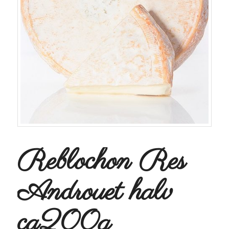
Reblochon Res
Androuet halv
ca200g