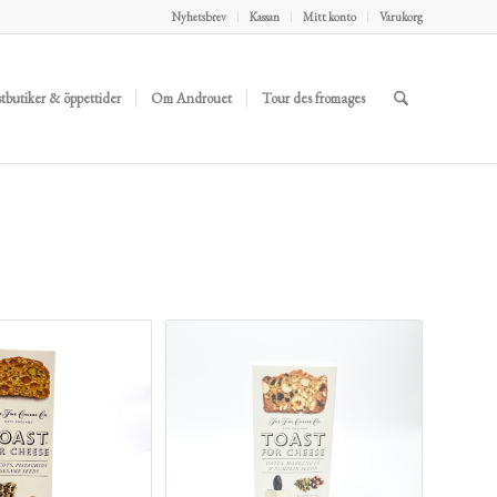
Nyhetsbrev
Kassan
Mitt konto
Varukorg
stbutiker & öppettider
Om Androuet
Tour des fromages