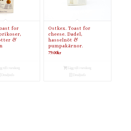
oast for
Ostkex. Toast for
prikoser,
cheese. Dadel,
ötter &
hasselnöt &
n
pumpakärnor.
79.00
kr
g till i varukorg
Lägg till i varukorg
Detaljinfo
Detaljinfo