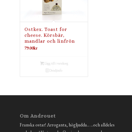
Ostkex. Toast for
cheese. Körsbär,
mandlar och linfrön
79.00
kr
Lägg till i varukorg
Detaljinfo
Om Androuet
Franska ostar! Arroganta, högljudda... ...och alldeles