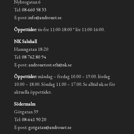
Nybrogatan 6
Tel:
08-660 58 33
E-post:
info@androuet.se
Öppettider:
tis-fre 11:00-18:00 * lör 11:00-16:00.
NK Saluhall
Hamngatan 18-20
Tel:
08 762 80 94
E-post:
androuetost.sth@nk.se
Öppettider:
måndag – fredag 10.00 – 19.00. lördag
10.00 – 18.00. Söndag 11.00 – 17.00. Se alltid nk.se för
aktuella öppettider.
Södermalm
Götgatan 39
Tel:
08-641 90 20
E-post:
gotgatan@androuet.se