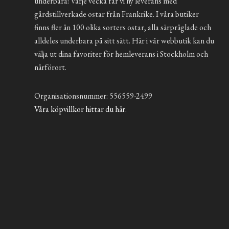
underbara! Varje vecka får vi ny leverans med
gårdstillverkade ostar från Frankrike. I våra butiker
finns fler än 100 olika sorters ostar, alla särpräglade och
alldeles underbara på sitt sätt. Här i vår webbutik kan du
välja ut dina favoriter för hemleverans i Stockholm och
närförort.
Organisationsnummer: 556559-2499
Våra köpvillkor hittar du här.