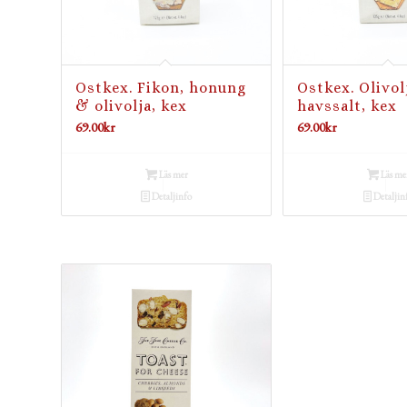
Ostkex. Fikon, honung
Ostkex. Olivol
& olivolja, kex
havssalt, kex
69.00
kr
69.00
kr
Läs mer
Läs me
Detaljinfo
Detaljin