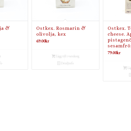
ja &
Ostkex. Rosmarin &
Ostkex. T
olivolja, kex
cheese. A
pistagen
69.00
kr
sesamfrö
79.00
kr
r
Lägg till i varukorg
fo
Detaljinfo
Läg