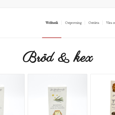
Webbutik
Ostprovning
Osttårta
Våra o
Bröd & kex