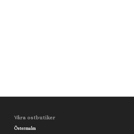
Våra ostbutiker
Östermalm