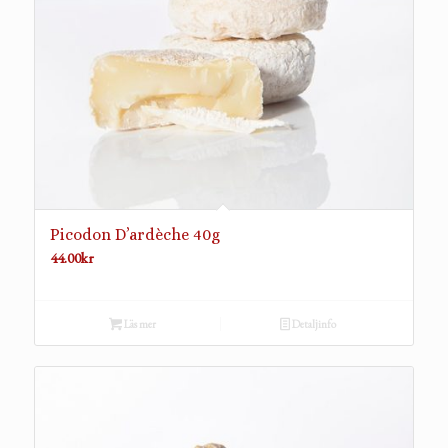
Picodon D’ardèche 40g
44.00
kr
Läs mer
Detaljinfo