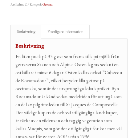
Artikelnr:
217
Kategori:
Getostar
Beskrivning
Ytterligare information
Beskrivning
En liten puck på 35 g ost som framställs på mjölk från
getraserna Saanen och Alpine. Osten lagras sedan i en
ostkällare i minst 6 dagar. Osten kallas också ”Cabécou
de Rocamadour”, vilket betyder lilla getost på
occitanska, som är det ursprungliga lokalspråket. Byn
Rocamadour är känd sedan medeltiden för att ingå som
en del av pilgrimsleden till St Jacques de Compostelle.
Det väldigt kuperade och svårtillgängliga landskapet,
är täckt av en vildvuxen och taggig vegetation som
kallas Maquis, som gör det otillgängligt för kor men väl
anpas- sat för getter. AOP sedan 1996.