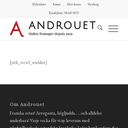
Nyhetsbrev
Kassan
Mitt konto
Varukorg
Kundtjänst: 08-660 58 33
[yith_wcwl_wishlist]
Om Androuet
Franska ostar! Arroganta, högljudda... ...och alldeles
underbara! Varje vecka får vi ny leverans med
gårdstillverkade ostar från Frankrike. I våra butiker finns fler