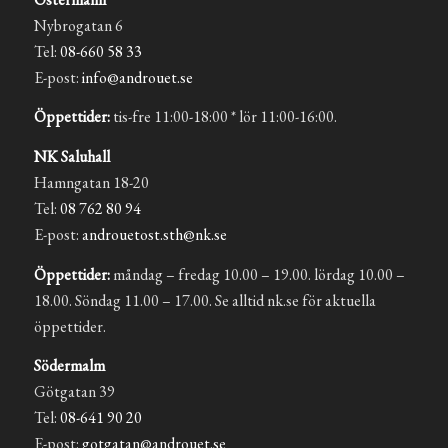
Nybrogatan 6
Tel:
08-660 58 33
E-post:
info@androuet.se
Öppettider:
tis-fre 11:00-18:00 * lör 11:00-16:00.
NK Saluhall
Hamngatan 18-20
Tel:
08 762 80 94
E-post:
androuetost.sth@nk.se
Öppettider:
måndag – fredag 10.00 – 19.00. lördag 10.00 –
18.00. Söndag 11.00 – 17.00. Se alltid nk.se för aktuella
öppettider.
Södermalm
Götgatan 39
Tel:
08-641 90 20
E-post:
gotgatan@androuet.se