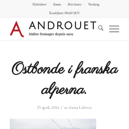
Nyhetsbrev
Kassan
Mitt konto
Varukorg
Kundtjänst: 08-660 58 33
Ostbonde i franska
alperna.
/
25 april, 2016
av
Anna Léfevre