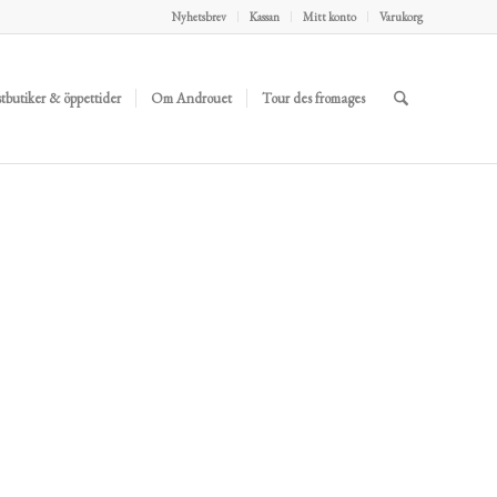
Nyhetsbrev
Kassan
Mitt konto
Varukorg
stbutiker & öppettider
Om Androuet
Tour des fromages