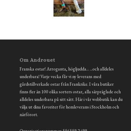
Om Androuet
Franska ostar! Arroganta, högljudda... ...och alldeles
underbara! Varje vecka får vi ny leverans med
gårdstillverkade ostar från Frankrike. I våra butiker
finns fler än 100 olika sorters ostar, alla särpräglade och
alldeles underbara på sitt sätt. Här i vår webbutik kan du
välja ut dina favoriter för hemleverans i Stockholm och
närförort.
Organisationsnummer: 556559-2499