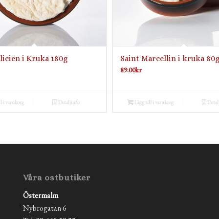
licien i Kruka 180g
Saint Marcellin i kruka 80
89.00
kr
ll i varukorg
Detaljinfo
Lägg till i varukorg
Detal
Våra ostbutiker
Östermalm
Nybrogatan 6