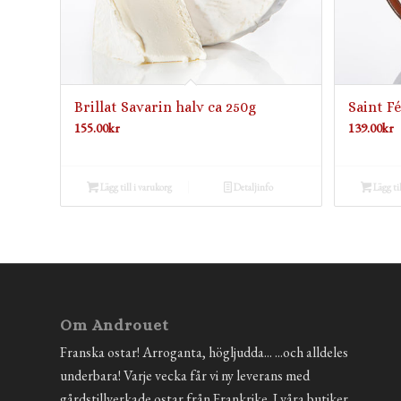
Brillat Savarin halv ca 250g
Saint Fé
155.00
kr
139.00
kr
Lägg till i varukorg
Detaljinfo
Lägg ti
Om Androuet
Franska ostar! Arroganta, högljudda... ...och alldeles
underbara! Varje vecka får vi ny leverans med
gårdstillverkade ostar från Frankrike. I våra butiker