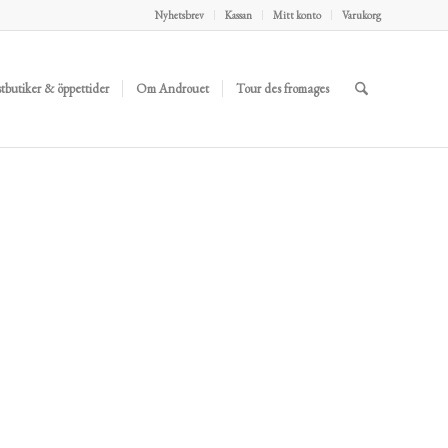
Nyhetsbrev
Kassan
Mitt konto
Varukorg
stbutiker & öppettider
Om Androuet
Tour des fromages