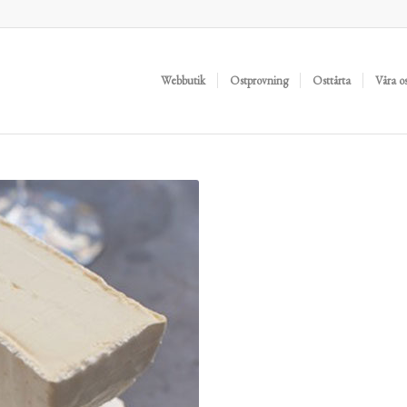
Webbutik
Ostprovning
Osttårta
Våra o