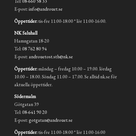
Tel:
08-660 58 33
E-post:
info@androuet.se
Öppettider:
tis-fre 11:00-18:00 * lör 11:00-16:00.
NK Saluhall
Hamngatan 18-20
Tel:
08 762 80 94
E-post:
androuetost.sth@nk.se
Öppettider:
måndag – fredag 10.00 – 19.00. lördag
10.00 – 18.00. Söndag 11.00 – 17.00. Se alltid nk.se för
aktuella öppettider.
Södermalm
Götgatan 39
Tel:
08-641 90 20
E-post:
gotgatan@androuet.se
Öppettider:
tis-fre 11:00-18:00 * lör 11:00-16:00