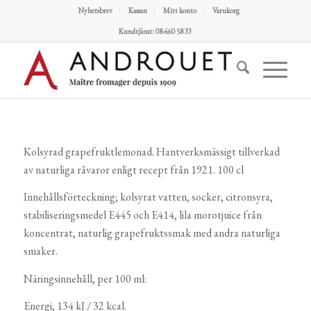
Nyhetsbrev
Kassan
Mitt konto
Varukorg
Kundtjänst: 08-660 58 33
Kolsyrad grapefruktlemonad. Hantverksmässigt tillverkad
av naturliga råvaror enligt recept från 1921. 100 cl
Innehållsförteckning; kolsyrat vatten, socker, citronsyra,
stabiliseringsmedel E445 och E414, lila morotjuice från
koncentrat, naturlig grapefruktssmak med andra naturliga
smaker.
Näringsinnehåll, per 100 ml:
Energi, 134 kJ / 32 kcal.