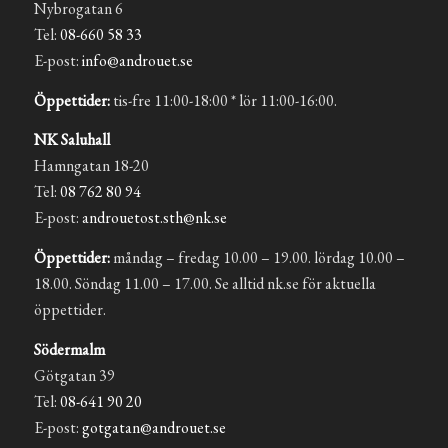
Nybrogatan 6
Tel:
08-660 58 33
E-post:
info@androuet.se
Öppettider:
tis-fre 11:00-18:00 * lör 11:00-16:00.
NK Saluhall
Hamngatan 18-20
Tel:
08 762 80 94
E-post:
androuetost.sth@nk.se
Öppettider:
måndag – fredag 10.00 – 19.00. lördag 10.00 –
18.00. Söndag 11.00 – 17.00. Se alltid nk.se för aktuella
öppettider.
Södermalm
Götgatan 39
Tel:
08-641 90 20
E-post:
gotgatan@androuet.se