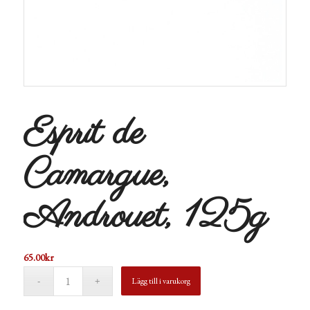
Esprit de
Camargue,
Androuet, 125g
65.00
kr
Lägg till i varukorg