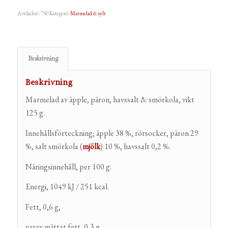
Artikelnr:
750
Kategori:
Marmelad & sylt
Beskrivning
Beskrivning
Marmelad av äpple, päron, havssalt & smörkola, vikt
125 g.
Innehållsförteckning; äpple 38 %, rörsocker, päron 29
%, salt smörkola (
mjölk
) 10 %, havssalt 0,2 %.
Näringsinnehåll, per 100 g:
Energi, 1049 kJ / 251 kcal.
Fett, 0,6 g,
varav mättat fett, 0,3 g.