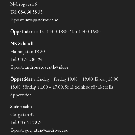
Nybrogatan 6
Tel:
08-660 58 33
E-post:
info@androuet.se
Öppettider:
tis-fre 11:00-18:00 * lör 11:00-16:00.
NK Saluhall
Hamngatan 18-20
Tel:
08 762 80 94
E-post:
androuetost.sth@nk.se
Öppettider:
måndag – fredag 10.00 – 19.00. lördag 10.00 –
18.00. Söndag 11.00 – 17.00. Se alltid nk.se för aktuella
öppettider.
Södermalm
Götgatan 39
Tel:
08-641 90 20
E-post:
gotgatan@androuet.se