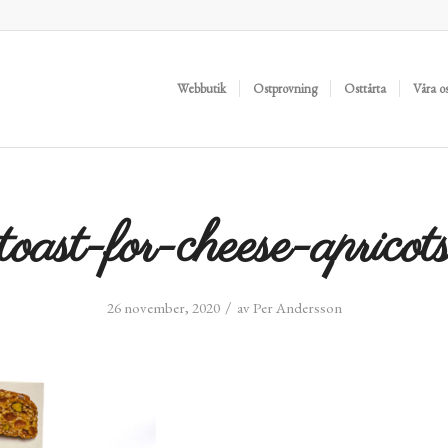
Webbutik
Ostprovning
Osttårta
Våra o
toast-for-cheese-apricot
/
26 november, 2020
av
Per Andersson