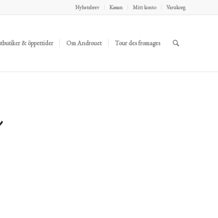
Nyhetsbrev
Kassan
Mitt konto
Varukorg
stbutiker & öppettider
Om Androuet
Tour des fromages
s