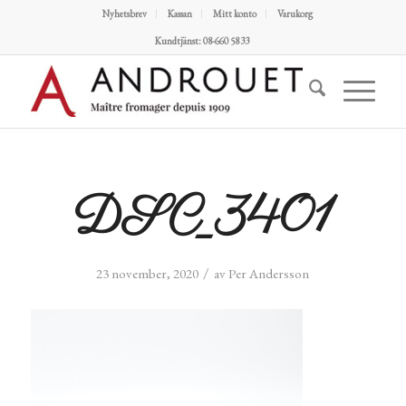
Nyhetsbrev
Kassan
Mitt konto
Varukorg
Kundtjänst: 08-660 58 33
DSC_3401
/
23 november, 2020
av
Per Andersson