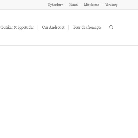
Nyhetsbrev
Kassan
Mitt konto
Varukorg
stbutiker & öppettider
Om Androuet
Tour des fromages