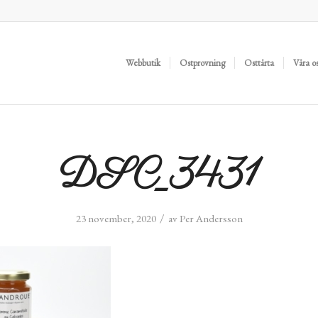
Webbutik
Ostprovning
Osttårta
Våra o
DSC_3431
/
23 november, 2020
av
Per Andersson