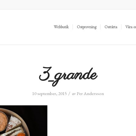
Webbutik
Ostprovning
Osttårta
Våra o
3_grande
/
10 september, 2015
av
Per Andersson