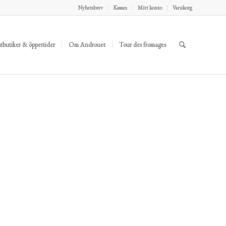
Nyhetsbrev
Kassan
Mitt konto
Varukorg
stbutiker & öppettider
Om Androuet
Tour des fromages